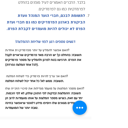
בלבד. הדברים האמורים לעיל מופנים בהחלט
לפרמדקיות כמו גם לפרמדיקים.
לתשומת לבכם, חברי הועד המנהל וועדת
הביקורת בארגון הפרמדיקים כמו גם חברי ועדת
הפרס לא יכולים להיות מועמדים לקבלת הפרס.
דגשים נוספים רגע לפני שליחת ההמלצה!
שר להמליץ על יותר מפרמדיק/ית אחד/ת?
האם אפ
תשובה: בהחלט כן! יש הרבה מאד פרמדיקים שראויים לקבל
את הפרס. תרגישו בנוח לפרגן ולהמליץ על מספר פרמדיקים
(לכל אחד המלצה נפרדת).
מדיק כדי לשלוח המלצה?
האם אני צריך להיות פר
חד יכול לשלוח המלצה.
תשובה: ממש לא! כל א
האם מספר המלצות על מועמד מגדילות את סיכויי הזכייה שלו?
תשובה: ההמלצות נבדקות לפי התוכן שלהן, לא לפי הכמות.
יחד עם זאת, כשיש מספר המלצות על אותו מועמד/ת לרוב הן
יתארו צדדים מגוונים שלו ויוסיפו מידע רלוונטי שיאפשר בחינה
טובה יותר של המועמד/ת.
טקסי חלוקת פרס אפלבאום