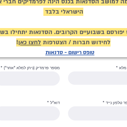
ה למושב הסדנאות בכנס הינה לפרמדיקים חברי א
הישראלי בלבד
יפורסם בשבועיים הקרובים. הסדנאות יתחילו בשעה 00
לחידוש חברות / הצטרפות
לחצו כאן
!
טופס רישום - סדנאות
מלא
מספר פרמדיק (ניתן למלא "אחר")
 טלפון נייד
דוא"ל