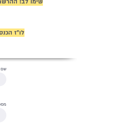
שימו לב! ההרשמ
לו"ז הכנס 
שם 
מספר