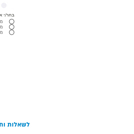
בחר/י א
מי
מפ
מי
לשאלות ותי